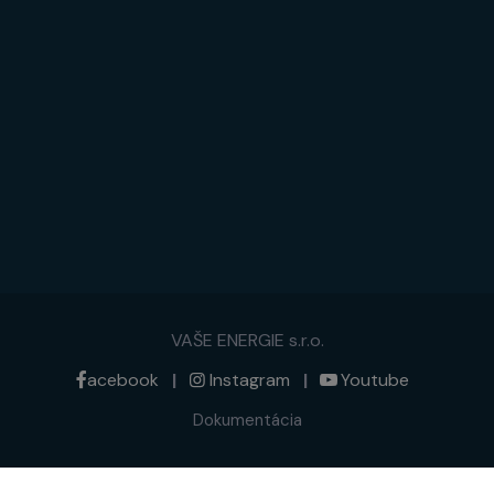
VAŠE ENERGIE s.r.o.
acebook
|
Instagram
|
Youtube
Dokumentácia