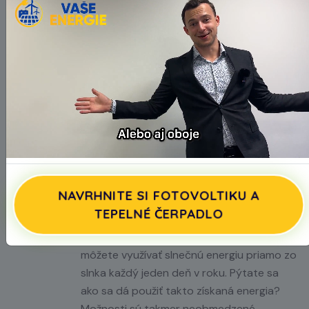
jednosmerný prúd. Pomocou malého
zariadenia–striedača je jednosmerný prúd
automaticky zmenený na striedavý.
Existujúcim elektrickým domovým
rozvodom sa prúd vyvedie do miestnej
rozvodnej siete. Nevyužitá energia môže
byť uložená na neskôr v solárnej batérii,
akumulovaná do vody, alebo odoslaná do
verejnej siete.
Efektívne využitie solárnej
NAVRHNITE SI FOTOVOLTIKU A
energie
TEPELNÉ ČERPADLO
Vďaka solárnym panelom špičkovej kvality
môžete využívať slnečnú energiu priamo zo
slnka každý jeden deň v roku. Pýtate sa
ako sa dá použiť takto získaná energia?
Možnosti sú takmer neobmedzené.