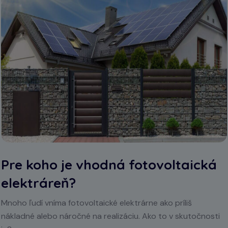
Pre koho je vhodná fotovoltaická
elektráreň?
Mnoho ľudí vníma fotovoltaické elektrárne ako príliš
nákladné alebo náročné na realizáciu. Ako to v skutočnosti