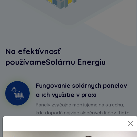
Na efektívnosť
používame
Solárnu Energiu
Fungovanie solárnych panelov
a ich využitie v praxi
Panely zvyčajne montujeme na strechu,
kde dopadá najviac slnečných lúčov. Tieto
panely sú zložené z fotovoltaických
článkov, ktoré ako polovodiče absorbujú a
premieňajú slnečné žiarenie na