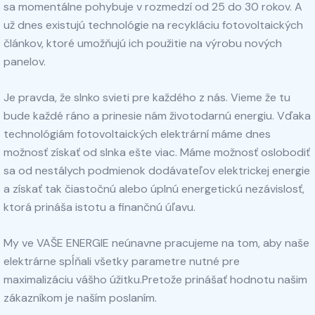
sa momentálne pohybuje v rozmedzí od 25 do 30 rokov. A
už dnes existujú technológie na recykláciu fotovoltaických
článkov, ktoré umožňujú ich použitie na výrobu nových
panelov.
Je pravda, že slnko svieti pre každého z nás. Vieme že tu
bude každé ráno a prinesie nám životodarnú energiu. Vďaka
technológiám fotovoltaických elektrární máme dnes
možnosť získať od slnka ešte viac. Máme možnosť oslobodiť
sa od nestálych podmienok dodávateľov elektrickej energie
a získať tak čiastočnú alebo úplnú energetickú nezávislosť,
ktorá prináša istotu a finančnú úľavu.
My ve VAŠE ENERGIE neúnavne pracujeme na tom, aby naše
elektrárne spĺňali všetky parametre nutné pre
maximalizáciu vášho úžitku.Pretože prinášať hodnotu našim
zákazníkom je naším poslaním.