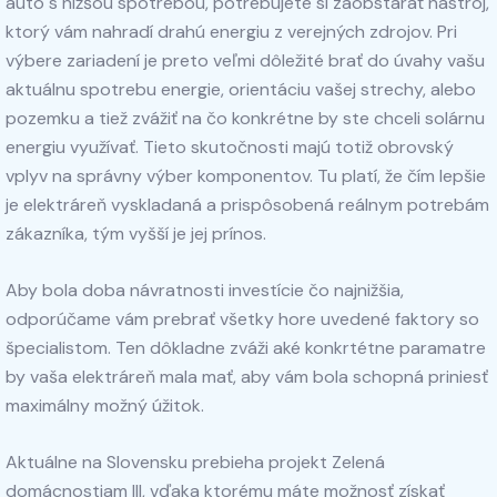
auto s nižšou spotrebou, potrebujete si zaobstarať nástroj,
ktorý vám nahradí drahú energiu z verejných zdrojov. Pri
výbere zariadení je preto veľmi dôležité brať do úvahy vašu
aktuálnu spotrebu energie, orientáciu vašej strechy, alebo
pozemku a tiež zvážiť na čo konkrétne by ste chceli solárnu
energiu využívať. Tieto skutočnosti majú totiž obrovský
vplyv na správny výber komponentov. Tu platí, že čím lepšie
je elektráreň vyskladaná a prispôsobená reálnym potrebám
zákazníka, tým vyšší je jej prínos.
Aby bola doba návratnosti investície čo najnižšia,
odporúčame vám prebrať všetky hore uvedené faktory so
špecialistom. Ten dôkladne zváži aké konkrtétne paramatre
by vaša elektráreň mala mať, aby vám bola schopná priniesť
maximálny možný úžitok.
Aktuálne na Slovensku prebieha projekt Zelená
domácnostiam III, vďaka ktorému máte možnosť získať