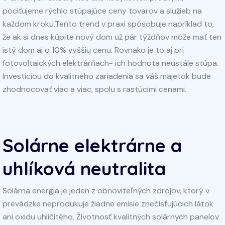
pociťujeme rýchlo stúpajúce ceny tovarov a služieb na
každom kroku.Tento trend v praxi spôsobuje napríklad to,
že ak si dnes kúpite nový dom už pár týždňov môže mať ten
istý dom aj o 10% vyššiu cenu. Rovnako je to aj pri
fotovoltaických elektrárňach- ich hodnota neustále stúpa.
Investíciou do kvalitného zariadenia sa váš majetok bude
zhodnocovať viac a viac, spolu s rastúcimi cenami.
Solárne elektrárne a
uhlíková neutralita
Solárna energia je jeden z obnoviteľných zdrojov, ktorý v
prevádzke neprodukuje žiadne emisie znečisťujúcich látok
ani oxidu uhličitého. Životnosť kvalitných solárnych panelov