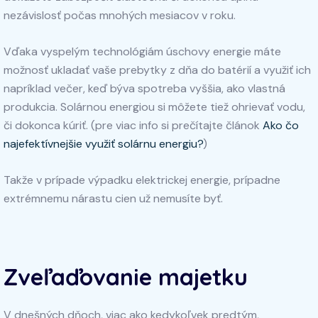
nezávislosť počas mnohých mesiacov v roku.
Vďaka vyspelým technológiám úschovy energie máte
možnosť ukladať vaše prebytky z dňa do batérií a využiť ich
napríklad večer, keď býva spotreba vyššia, ako vlastná
produkcia. Solárnou energiou si môžete tiež ohrievať vodu,
či dokonca kúriť. (pre viac info si prečítajte článok
Ako čo
najefektívnejšie využiť solárnu energiu?
)
Takže v prípade výpadku elektrickej energie, prípadne
extrémnemu nárastu cien už nemusíte byť.
Zveľaďovanie majetku
V dnešných dňoch, viac ako kedykoľvek predtým,